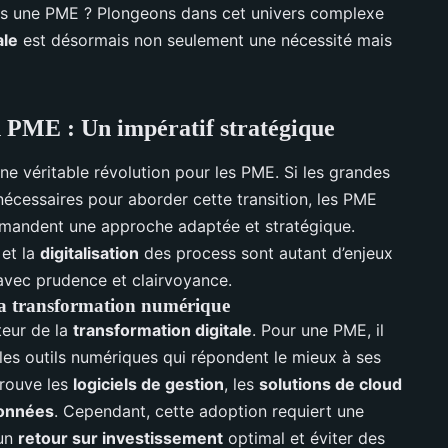
s une PME ? Plongeons dans cet univers complexe
ale
est désormais non seulement une nécessité mais
n PME : Un impératif stratégique
e véritable révolution pour les PME. Si les grandes
nécessaires pour aborder cette transition, les PME
demandent une approche adaptée et stratégique.
et la
digitalisation
des process sont autant d’enjeux
avec prudence et clairvoyance.
la transformation numérique
teur de la
transformation digitale
. Pour une PME, il
r les outils numériques qui répondent le mieux à ses
trouve les
logiciels de gestion
, les
solutions de cloud
données
. Cependant, cette adoption requiert une
 un
retour sur investissement
optimal et éviter des