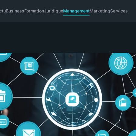
ctu
Business
Formation
Juridique
Management
Marketing
Services