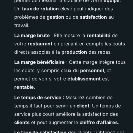
permet de mesurer la stabilité de votre
équipe
.
Un
taux de rotation
élevé peut indiquer des
problèmes de
gestion
ou de
satisfaction
au
travail.
La marge brute
: Elle mesure la
rentabilité
de
votre
restaurant
en prenant en compte les coûts
directs associés à la
production
des repas.
La marge bénéficiaire
: Cette marge intègre tous
les coûts, y compris ceux du
personnel
, et
permet de voir si votre
établissement
est
rentable
.
Le temps de service
: Mesurez combien de
temps il faut pour servir un
client
. Un temps de
service plus court améliore la satisfaction des
clients
et peut augmenter le
chiffre d’affaires
.
Le taux de satisfaction
des clients : Obtenez des