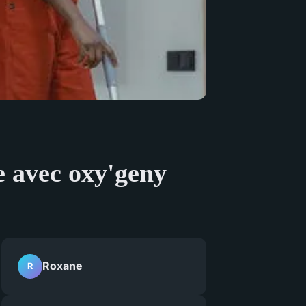
e avec oxy'geny
Roxane
R