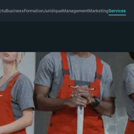
ctu
Business
Formation
Juridique
Management
Marketing
Services