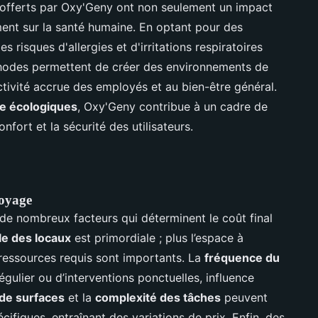
 offerts par Oxy'Geny ont non seulement un impact
ment sur la santé humaine. En optant pour des
s risques d'allergies et d'irritations respiratoires
thodes permettent de créer des environnements de
ctivité accrue des employés et au bien-être général.
ge écologiques
, Oxy'Geny contribue à un cadre de
onfort et la sécurité des utilisateurs.
toyage
e nombreux facteurs qui déterminent le coût final
lle des locaux
est primordiale ; plus l’espace à
s ressources requis sont importants. La
fréquence du
 régulier ou d’interventions ponctuelles, influence
 de surfaces
et la
complexité des tâches
peuvent
cifiques, entraînant des variations de prix. Enfin, des