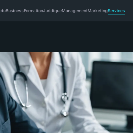
ctu
Business
Formation
Juridique
Management
Marketing
Services